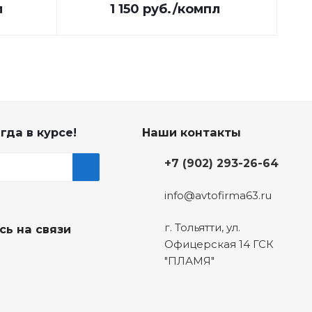
л
1 150
руб.
/компл
гда в курсе!
Наши контакты
+7 (902) 293-26-64
info@avtofirma63.ru
г. Тольятти
,
ул.
сь на связи
Офицерская 14 ГСК
"ПЛАМЯ"