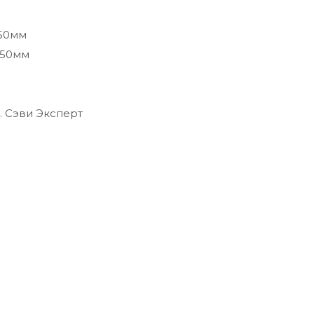
-50мм
-50мм
т. Сэви Эксперт