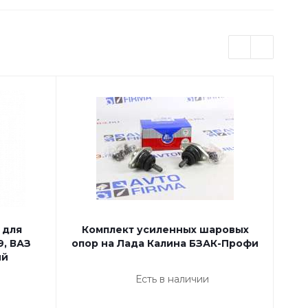
 для
Комплект усиленных шаровых
9, ВАЗ
опор на Лада Калина БЗАК-Профи
под
ый
Есть в наличии