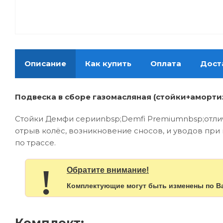
Описание
Как купить
Оплата
Дост
Подвеска в сборе газомасляная (стойки+амортиза
Стойки Демфи серииnbsp;Demfi Premiumnbsp;отли
отрыв колёс, возникновение сносов, и уводов при
по трассе.
!
Обратите внимание!
Комплектующие могут быть изменены по В
Комплект: