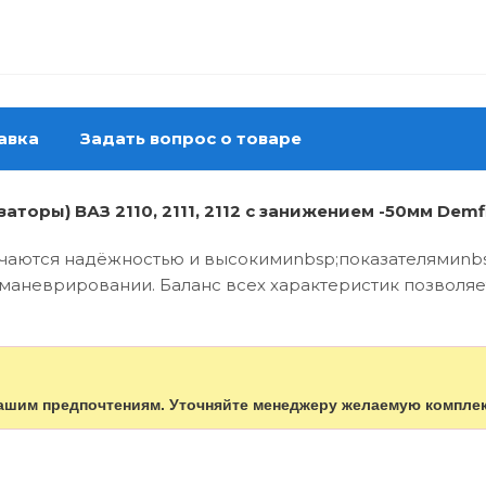
авка
Задать вопрос о товаре
торы) ВАЗ 2110, 2111, 2112 с занижением -50мм Demf
чаются надёжностью и высокимиnbsp;показателямиnbsp
 маневрировании. Баланс всех характеристик позволяет
ашим предпочтениям. Уточняйте менеджеру желаемую компле