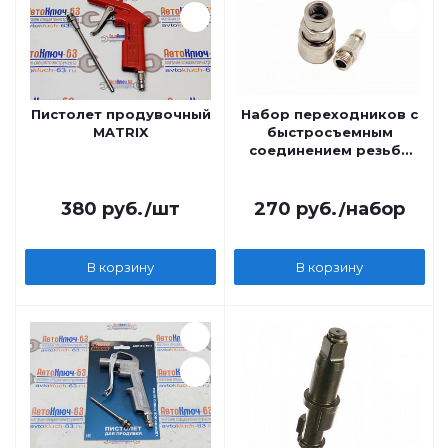
Пистолет продувочный
Набор переходников с
MATRIX
быстросъемным
соединением резьба
1/4 Сервис Ключ
380
руб.
/шт
270
руб.
/набор
В корзину
В корзину