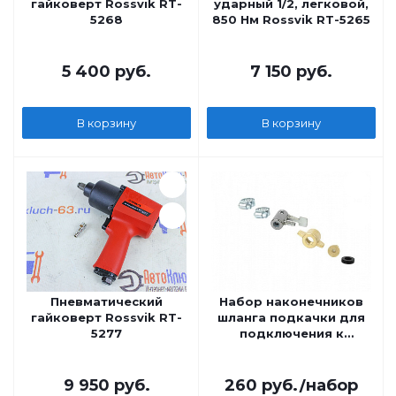
гайковерт Rossvik RT-
ударный 1/2, легковой,
5268
850 Нм Rossvik RT-5265
5 400
руб.
7 150
руб.
В корзину
В корзину
Пневматический
Набор наконечников
гайковерт Rossvik RT-
шланга подкачки для
5277
подключения к
ресиверу грузовых
авто 4 пр. АвтоDело
9 950
руб.
260
руб.
/набор