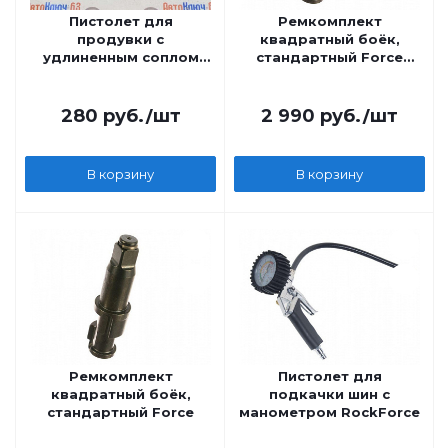
Пистолет для
Ремкомплект
продувки с
квадратный боёк,
удлиненным соплом
стандартный Force
AutoMaster
Ф82546-30
280
руб.
/шт
2 990
руб.
/шт
В корзину
В корзину
Ремкомплект
Пистолет для
квадратный боёк,
подкачки шин с
стандартный Force
манометром RockForce