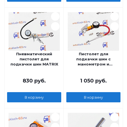
Пневматический
Пистолет для
пистолет для
подкачки шин с
подкачки шин MATRIX
манометром и
наконечником для
грузовых колес
PARTNER
830
руб.
1 050
руб.
В корзину
В корзину