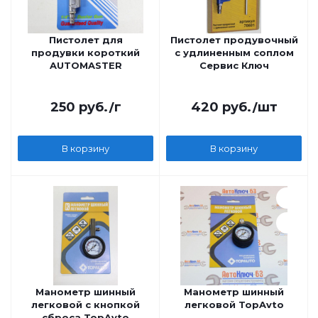
Пистолет для
Пистолет продувочный
продувки короткий
с удлиненным соплом
AUTOMASTER
Сервис Ключ
250
руб.
/г
420
руб.
/шт
В корзину
В корзину
Манометр шинный
Манометр шинный
легковой с кнопкой
легковой TopAvto
сброса TopAvto