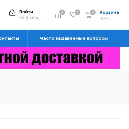
Войти
Корзина
0
0
0
0
Мой кабинет
пуста
онтакты
Часто задаваемые вопросы