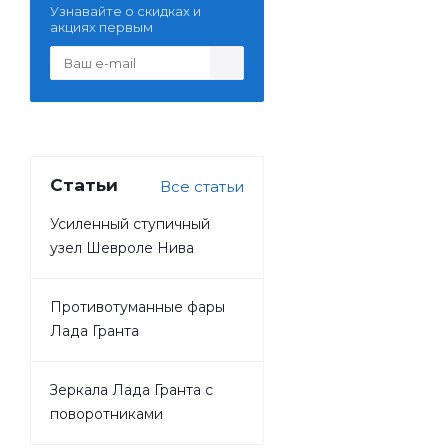
Узнавайте о скидках и
акциях первым
Статьи
Все статьи
Усиленный ступичный
узел Шевроле Нива
Противотуманные фары
Лада Гранта
Зеркала Лада Гранта с
поворотниками