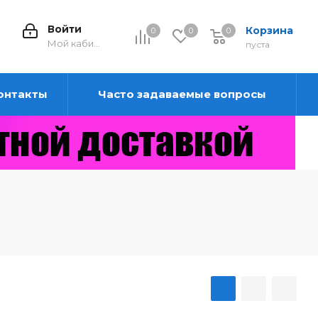
Войти
Корзина
0
0
0
0
Мой кабинет
пуста
онтакты
Часто задаваемые вопросы