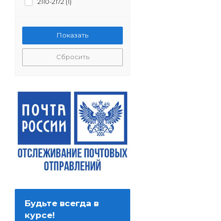
2110-2172 (
1
)
Сбросить
Будьте всегда в
курсе!