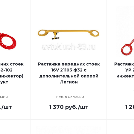
них стоек
Растяжка передних стоек
Растяжк
82-102
16V 21103 ф32 с
УР 
инжектор)
дополнительной опорой
инжект
укт
Легион
ичии
Есть в наличии
.
/шт
1 370
руб.
/шт
1 