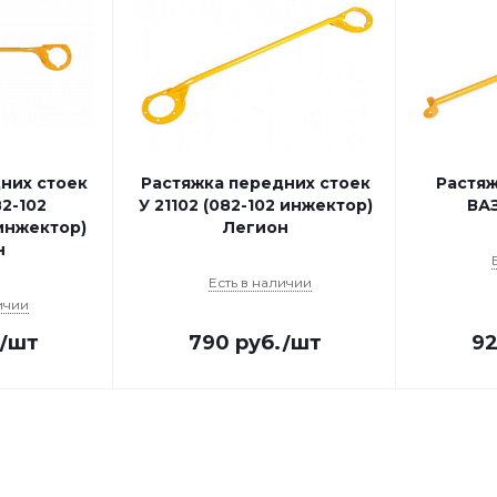
них стоек
Растяжка передних стоек
Растяж
82-102
У 21102 (082-102 инжектор)
ВАЗ
инжектор)
Легион
н
Есть в наличии
ичии
/шт
790
руб.
/шт
9