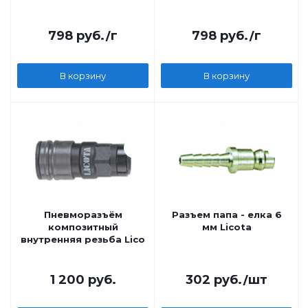
Licota
798
руб.
/г
798
руб.
/г
В корзину
В корзину
Пневморазъём
Разъем папа - елка 6
композитный
мм Licota
внутренняя резьба Licota
1 200
руб.
302
руб.
/шт