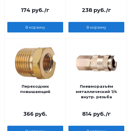
174
руб.
/г
238
руб.
/г
В корзину
В корзину
Переходник
Пневморазъём
повышающий
металлический 1/4
внутр. резьба
366
руб.
814
руб.
/г
В корзину
В корзину