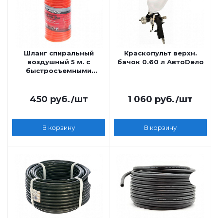
Шланг спиральный
Краскопульт верхн.
воздушный 5 м. с
бачок 0.60 л АвтоDело
быстросъемными
соединениями MATRIX
MASTER
450
руб.
/шт
1 060
руб.
/шт
В корзину
В корзину