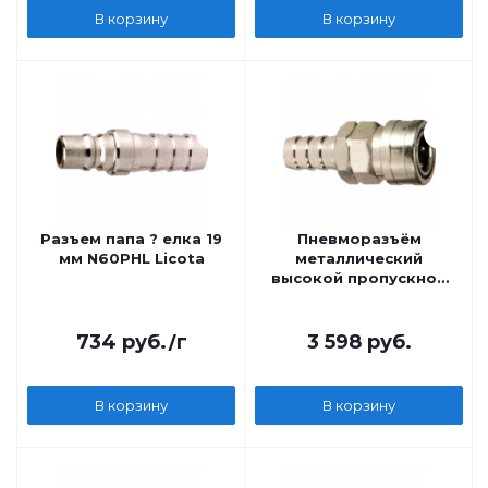
В корзину
В корзину
Разъем папа ? елка 19
Пневморазъём
мм N60PHL Licota
металлический
высокой пропускной
способности
734
руб.
/г
3 598
руб.
В корзину
В корзину