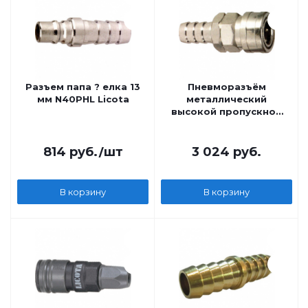
Разъем папа ? елка 13
Пневморазъём
мм N40PHL Licota
металлический
высокой пропускной
способности - елка 13
мм Licota
814
руб.
/шт
3 024
руб.
В корзину
В корзину