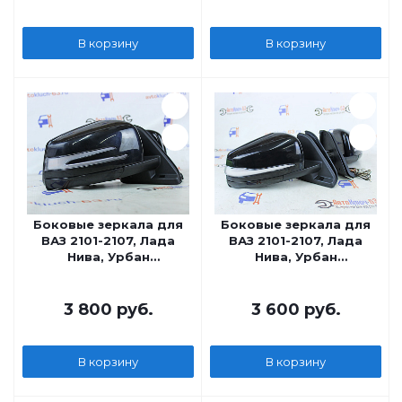
В корзину
В корзину
Боковые зеркала для
Боковые зеркала для
ВАЗ 2101-2107, Лада
ВАЗ 2101-2107, Лада
Нива, Урбан
Нива, Урбан
механические с
механические с
динамическим
динамическим
повторителем AMG в
повторителем в стиле
3 800
руб.
3 600
руб.
стиле Лада Веста ВАЗ
Лада Веста ВАЗ 2180
2180
В корзину
В корзину