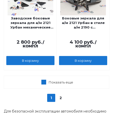
Заводские боковые
Боковые зеркала для
зеркала для а/м 2121
а/м 2121 Урбан в стиле
Урбан механические
а/м 2190 с
старого образца
повторителем,
электрические
2 800
руб.
/
4 100
руб.
/
компл
компл
В корзину
В корзину
Показать еще
1
2
Для безопасной эксплуатации автомобиля необходимо