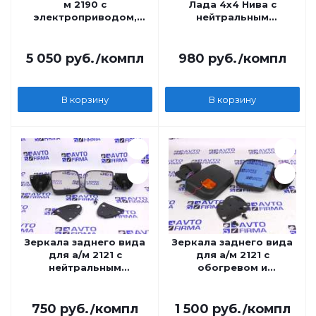
м 2190 с
Лада 4x4 Нива с
электроприводом,
нейтральным
обогревом,
антибликом и
повторителем Лексус,
обогревом SALINA
в цвет для а/м 21214
5 050
руб.
/компл
980
руб.
/компл
Урбан
В корзину
В корзину
Зеркала заднего вида
Зеркала заднего вида
для а/м 2121 с
для а/м 2121 с
нейтральным
обогревом и
антибликом, SALINA
повторителем, SALINA
750
руб.
/компл
1 500
руб.
/компл