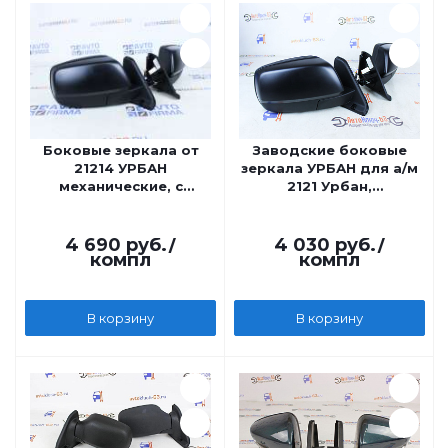
Боковые зеркала от
Заводские боковые
21214 УРБАН
зеркала УРБАН для а/м
механические, с
2121 Урбан,
обогревом для а/м
механические
2121, Salina
4 690
руб.
/
4 030
руб.
/
компл
компл
В корзину
В корзину