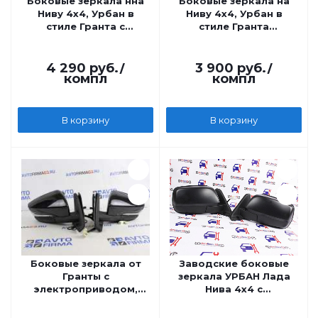
Боковые зеркала нна
Боковые зеркала на
Ниву 4x4, Урбан в
Ниву 4x4, Урбан в
стиле Гранта с
стиле Гранта
повторителем Лексус,
электрические
механические
4 290
руб.
/
3 900
руб.
/
компл
компл
В корзину
В корзину
Боковые зеркала от
Заводские боковые
Гранты с
зеркала УРБАН Лада
электроприводом,
Нива 4x4 с
обогревом,
электроприводом и
повторителем, не
обогревом шагрень