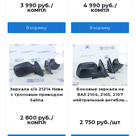
окрашенные на Лада
3 990
руб.
/
4 990
руб.
/
компл
компл
Ниву 21214, Урбан
В корзину
В корзину
Зеркала с/о 21214 Нива
Боковые зеркала на
с тросовым приводом
ВАЗ 2104, 2105, 2107
Salina
нейтральный антиблик
с обогревом и
повторителем
поворота Т-7бо
2 800
руб.
/
компл
2 750
руб.
/шт
Политех