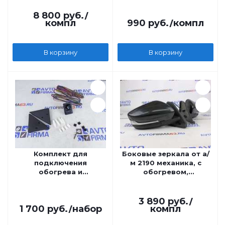
бегающими
поворотниками в
8 800
руб.
/
компл
990
руб.
/компл
стиле Мерседес AMG
В корзину
В корзину
Комплект для
Боковые зеркала от а/
подключения
м 2190 механика, с
обогрева и
обогревом,
электрорегулировки
повторителем, не
зеркал для а/м 2121
окрашенные для а/м
21214, Урбан
3 890
руб.
/
1 700
руб.
/набор
компл