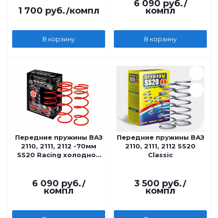
6 090
руб.
/
1 700
руб.
/компл
компл
В корзину
В корзину
Передние пружины ВАЗ
Передние пружины ВАЗ
2110, 2111, 2112 -70мм
2110, 2111, 2112 SS20
SS20 Racing холодной
Classic
навивки, переменный
шаг
6 090
руб.
/
3 500
руб.
/
компл
компл