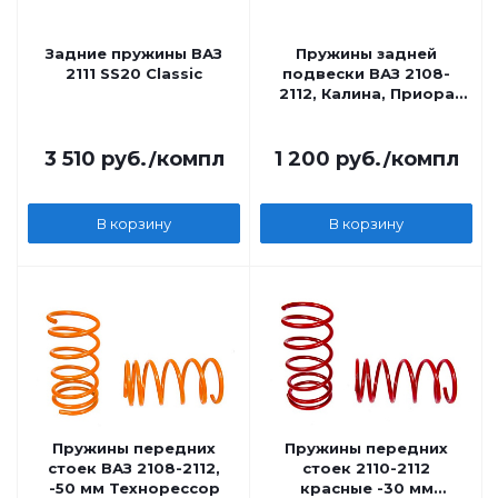
Задние пружины ВАЗ
Пружины задней
2111 SS20 Classic
подвески ВАЗ 2108-
2112, Калина, Приора
стандарт, черн, с
перемен. шагом Техно
Рессор 2 шт
3 510
руб.
/компл
1 200
руб.
/компл
В корзину
В корзину
Пружины передних
Пружины передних
стоек ВАЗ 2108-2112,
стоек 2110-2112
-50 мм Технорессор
красные -30 мм