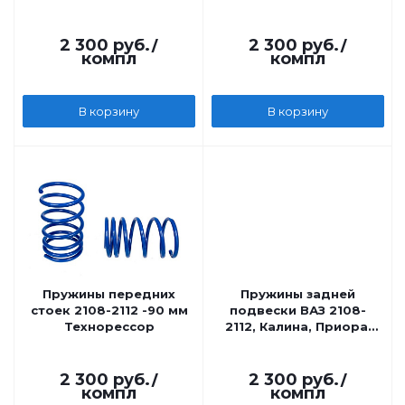
Технорессор
2 300
руб.
/
2 300
руб.
/
компл
компл
В корзину
В корзину
Пружины передних
Пружины задней
стоек 2108-2112 -90 мм
подвески ВАЗ 2108-
Технорессор
2112, Калина, Приора,
черные +20 мм
Технорессор
2 300
руб.
/
2 300
руб.
/
компл
компл