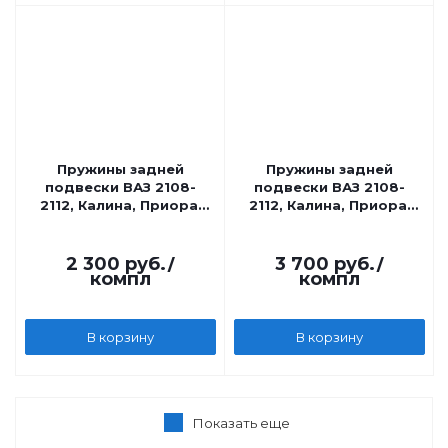
Пружины задней
Пружины задней
подвески ВАЗ 2108-
подвески ВАЗ 2108-
2112, Калина, Приора,
2112, Калина, Приора,
черные -120 мм
желтые -50 мм
Технорессор
Технорессор
2 300
руб.
/
3 700
руб.
/
компл
компл
В корзину
В корзину
Показать еще