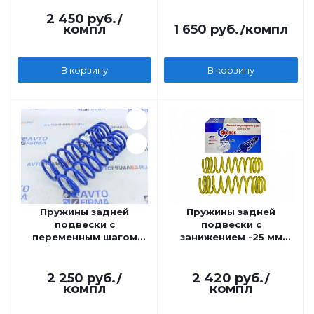
2 450
руб.
/
компл
1 650
руб.
/компл
В корзину
В корзину
Пружины задней
Пружины задней
подвески с
подвески с
переменным шагом
занижением -25 мм
Fobos на ВАЗ 2110
Fobos на ВАЗ 2110
2 250
руб.
/
2 420
руб.
/
компл
компл