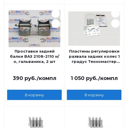
Проставки задней
Пластины регулировки
балки ВАЗ 2108-2110 н/
развала задних колес 1
о, гальваника, 2 шт
градус Техномастер
2108-2110, Калина,
Приора, Гранта
390
руб.
/компл
1 050
руб.
/компл
В корзину
В корзину