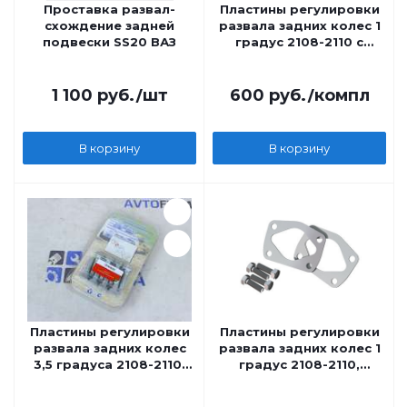
Проставка развал-
Пластины регулировки
схождение задней
развала задних колес 1
подвески SS20 ВАЗ
градус 2108-2110 с
корректировкой
схождения
Автопродукт
1 100
руб.
/шт
600
руб.
/компл
В корзину
В корзину
Пластины регулировки
Пластины регулировки
развала задних колес
развала задних колес 1
3,5 градуса 2108-2110,
градус 2108-2110,
Калина, Приора, Гранта
Калина, Приора, Гранта
Автопродукт
Автопродукт