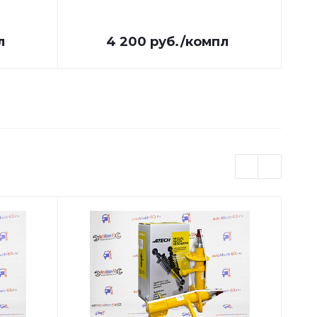
л
4 200
руб.
/компл