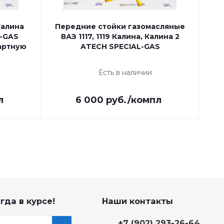
Калина
Передние стойки газомасляные
Пе
L-GAS
ВАЗ 1117, 1119 Калина, Калина 2
11
артную
ATECH SPECIAL-GAS
Есть в наличии
л
6 000
руб.
/компл
гда в курсе!
Наши контакты
+7 (902) 293-26-64