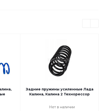
алина,
Задние пружины усиленные Лада
З
бые
Калина, Калина 2 Технорессор
К
Нет в наличии