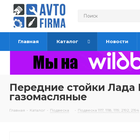
Главная
Каталог
Новости
Передние стойки Лада К
газомасляные
Главная
-
Каталог
-
Подвеска
-
Подвеска 1117, 1118, 1119, 2192, 2194