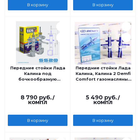
В корзину
В корзину
Передние стойки Лада
Передние стойки Лада
Калина под
Калина, Калина 2 Demfi
бочкообразную
Comfort газомасляные
пружину SS20 Комфорт
под бочкообразную
ОПТИМА
пружину
8 790
руб.
/
5 490
руб.
/
компл
компл
В корзину
В корзину