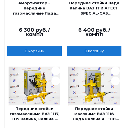
Амортизаторы
Передние стойки Лада
передние
Калина ВАЗ 1118 ATECH
газомасляные Лада
SPECIAL-GAS
Калина Кросс, Гранта
газомасляные под
Лифтбэк ATECH
стандартную пружину
SPECIAL-GAS
6 300
руб.
/
6 400
руб.
/
компл
компл
В корзину
В корзину
Передние стойки
Передние стойки
газомасляные ВАЗ 1117,
масляные ВАЗ 1118
1119 Калина, Калина 2
Лада Калина ATECH
ATECH SPECIAL-GAS
SPECIAL-OIL