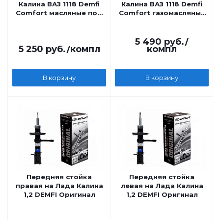
Калина ВАЗ 1118 Demfi
Калина ВАЗ 1118 Demfi
Comfort масляные под
Comfort газомасляные
коническую пружину
под обычную
(коническую) пружину
5 490
руб.
/
5 250
руб.
/компл
компл
В корзину
В корзину
Передняя стойка
Передняя стойка
правая на Лада Калина
левая на Лада Калина
1,2 DEMFI Оригинал
1,2 DEMFI Оригинал