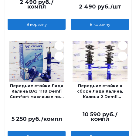
2 490
руб.
/
компл
2 490
руб.
/шт
В корзину
В корзину
Передние стойки Лада
Передние стойки в
Калина ВАЗ 1118 Demfi
сборе Лада Калина,
Comfort масляные под
Калина 2 Demfi
обычную (коническую)
Comfort масляные, без
пружину
занижения
10 590
руб.
/
5 250
руб.
/компл
компл