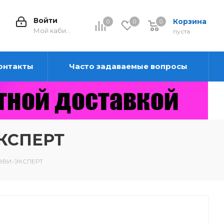
Войти
Корзина
0
0
0
0
Мой кабинет
пуста
онтакты
Часто задаваемые вопросы
ЭКСПЕРТ
 СЭВИ-ЭКСПЕРТ