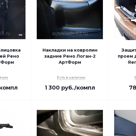
блицовка
Накладки на ковролин
Защит
ей Рено
задние Рено Логан-2
проем 
тФорм
АртФорм
Ren
ичии
Есть в наличии
/компл
1 300
руб.
/компл
7