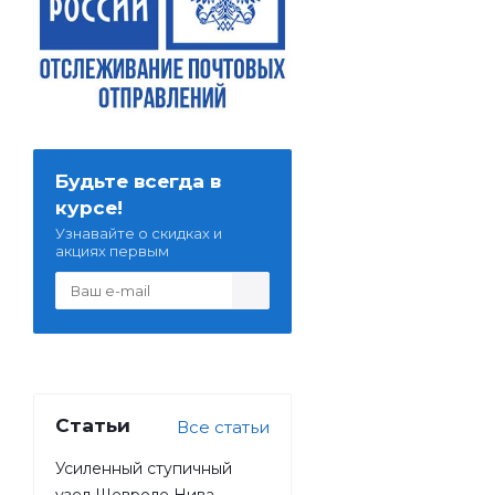
Будьте всегда в
курсе!
Узнавайте о скидках и
акциях первым
Статьи
Все статьи
Усиленный ступичный
узел Шевроле Нива