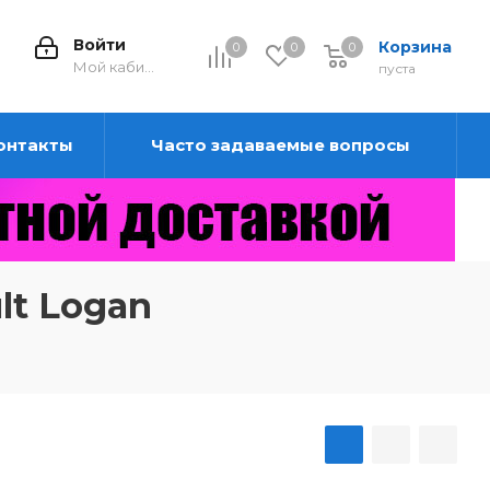
Войти
Корзина
0
0
0
0
Мой кабинет
пуста
онтакты
Часто задаваемые вопросы
lt Logan