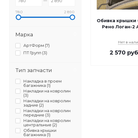
780
2 890
Обивка крышки 
Рено Логан-2
Марка
Нет в нал
АртФорм (
7
)
2 570
руб
ПТ Групп (
3
)
Тип запчасти
Накладка в проем
багажника (
1
)
Накладки на ковролин
(
3
)
Накладки на ковролин
задние (
2
)
Накладки на ковролин
передние (
3
)
Накладки на ковролин
центральные (
2
)
Обивка крышки
багажника (
1
)