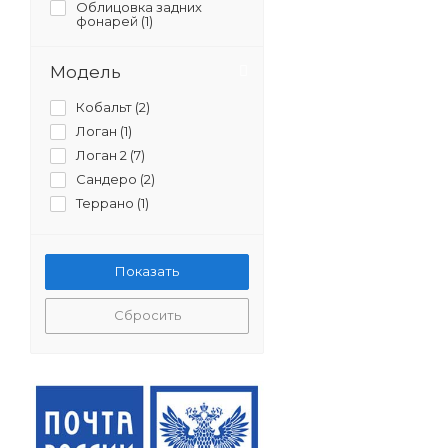
Облицовка задних
фонарей (
1
)
Модель
Кобальт (
2
)
Логан (
1
)
Логан 2 (
7
)
Сандеро (
2
)
Террано (
1
)
Сбросить