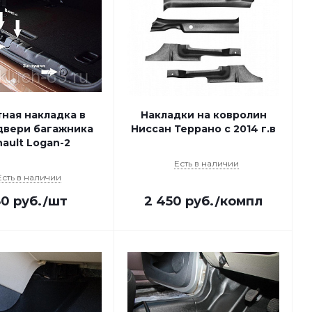
ная накладка в
Накладки на ковролин
двери багажника
Ниссан Террано с 2014 г.в
ault Logan-2
Есть в наличии
Есть в наличии
80
руб.
/шт
2 450
руб.
/компл