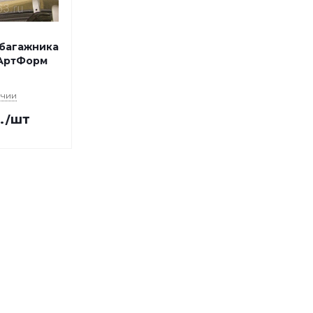
багажника
 АртФорм
ичии
.
/шт