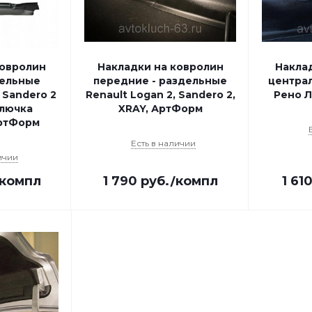
ковролин
Накладки на ковролин
Накла
цельные
передние - раздельные
центра
 Sandero 2
Renault Logan 2, Sandero 2,
Рено Л
 лючка
XRAY, АртФорм
ртФорм
Есть в наличии
ичии
/компл
1 790
руб.
/компл
1 61