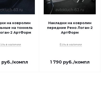
дки на ковролин
Накладки на ковролин
льные на тоннель
передние Рено Логан-2
оган-2 АртФорм
АртФорм
Есть в наличии
Есть в наличии
0
руб.
/компл
1 790
руб.
/компл