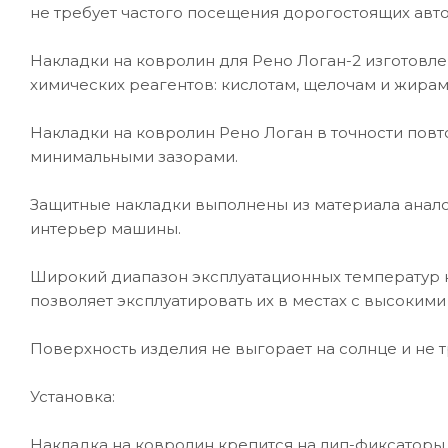
не требует частого посещения дорогостоящих авт
Накладки на ковролин для Рено Логан-2 изготовле
химических реагентов: кислотам, щелочам и жирам
Накладки на ковролин Рено Логан в точности пов
минимальными зазорами.
Защитные накладки выполнены из материала анало
интерьер машины.
Широкий диапазон эксплуатационных температур нак
позволяет эксплуатировать их в местах с высоки
Поверхность изделия не выгорает на солнце и не т
Установка:
Накладка на ковролин крепится на лип-фиксаторы,