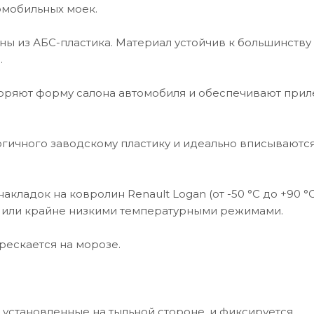
омобильных моек.
ны из АБС-пластика. Материал устойчив к большинству
.
торяют форму салона автомобиля и обеспечивают прил
гичного заводскому пластику и идеально вписываются
ладок на ковролин Renault Logan (от -50 °C до +90 °C
ми или крайне низкими температурными режимами.
рескается на морозе.
 установленные на тыльной стороне, и фиксируется