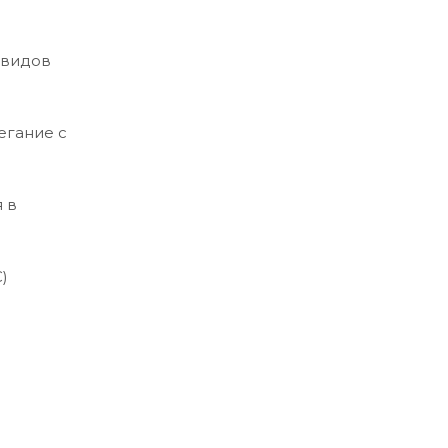
 видов
егание с
 в
)