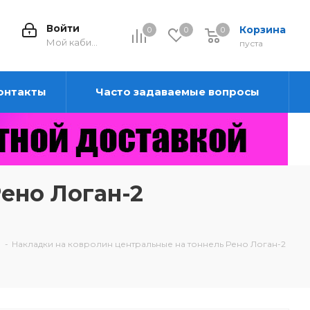
Войти
Корзина
0
0
0
0
Мой кабинет
пуста
онтакты
Часто задаваемые вопросы
ено Логан-2
-
Накладки на ковролин центральные на тоннель Рено Логан-2