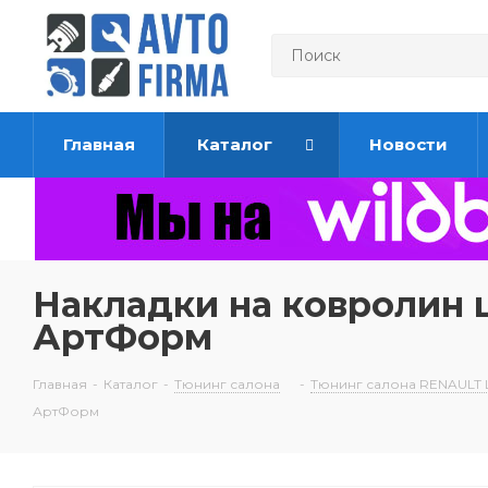
Главная
Каталог
Новости
Накладки на ковролин 
АртФорм
Главная
-
Каталог
-
Тюнинг салона
-
Тюнинг салона RENAULT
АртФорм