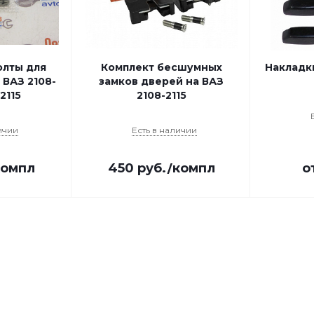
лты для
Комплект бесшумных
Накладки
 ВАЗ 2108-
замков дверей на ВАЗ
-2115
2108-2115
ичии
Есть в наличии
компл
450
руб.
/компл
о