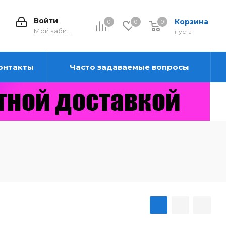
Войти
Корзина
0
0
0
0
Мой кабинет
пуста
онтакты
Часто задаваемые вопросы