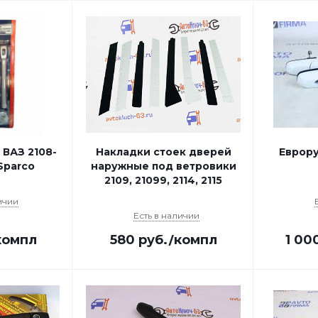
 ВАЗ 2108-
Накладки стоек дверей
Еврор
 Sparco
наружные под ветровики
2109, 21099, 2114, 2115
ичии
Есть в наличии
компл
580
руб.
/компл
1 00