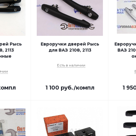
рей Рысь
Евроручки дверей Рысь
Евроруч
, 2113
для ВАЗ 2108, 2113
ВАЗ 210
нные
о
Есть в наличии
ичии
компл
1 100
руб.
/компл
1 95