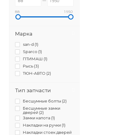
88
1 950
Марка
san-d (
1
)
Sparco (
1
)
ПТИМАШ (
1
)
Рысь (
3
)
ТЮН-АВТО (
2
)
Тип запчасти
Бесшумные болты (
2
)
Бесшумные замки
дверей (
2
)
Замки капота (
1
)
Накладки на ручки (
1
)
Накладки стоек дверей