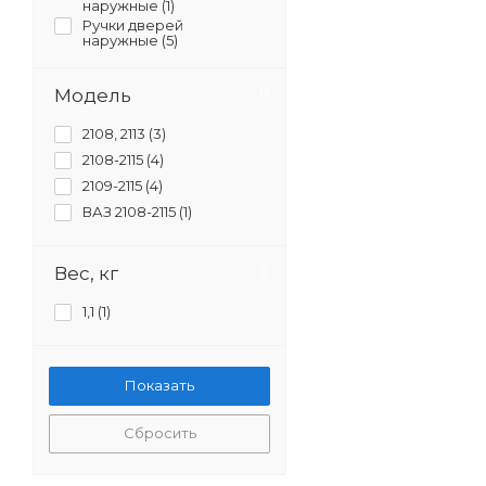
наружные (
1
)
Ручки дверей
наружные (
5
)
Модель
2108, 2113 (
3
)
2108-2115 (
4
)
2109-2115 (
4
)
ВАЗ 2108-2115 (
1
)
Вес, кг
1,1 (
1
)
Сбросить