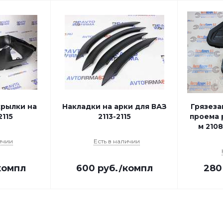
рылки на
Накладки на арки для ВАЗ
Грязеза
2115
2113-2115
проема р
м 2108
ичии
Есть в наличии
компл
600
руб.
/компл
280