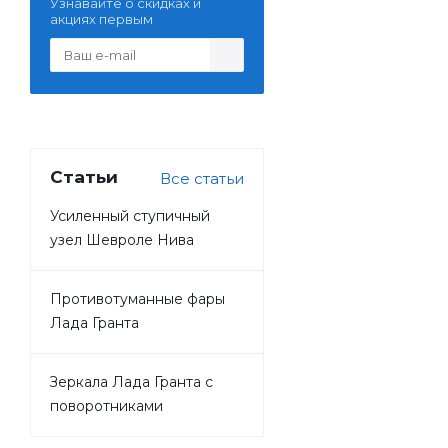
Узнавайте о скидках и
акциях первым
Статьи
Все статьи
Усиленный ступичный
узел Шевроле Нива
Противотуманные фары
Лада Гранта
Зеркала Лада Гранта с
поворотниками