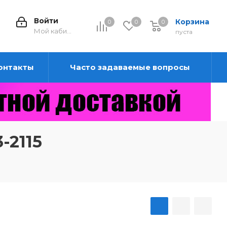
Войти
Корзина
0
0
0
0
Мой кабинет
пуста
онтакты
Часто задаваемые вопросы
-2115