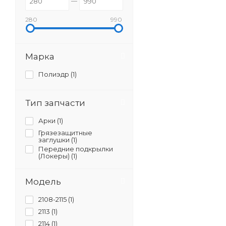
280
990
Марка
Полиэдр (
1
)
Тип запчасти
Арки (
1
)
Грязезащитные
заглушки (
1
)
Передние подкрылки
(Локеры) (
1
)
Модель
2108-2115 (
1
)
2113 (
1
)
2114 (
1
)