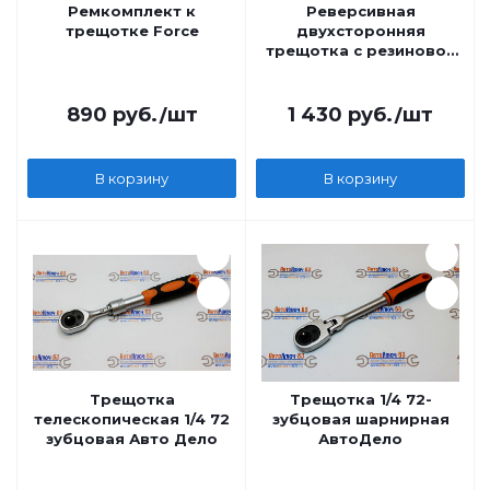
Ремкомплект к
Реверсивная
трещотке Force
двухсторонняя
трещотка с резиновой
ручкой 1/4-3/8
ROCKFORCE
890
руб.
/шт
1 430
руб.
/шт
В корзину
В корзину
Трещотка
Трещотка 1/4 72-
телескопическая 1/4 72
зубцовая шарнирная
зубцовая Авто Дело
АвтоДело