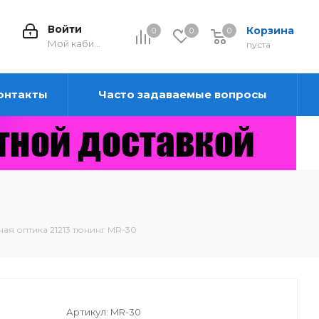
Войти
Корзина
0
0
0
0
Мой кабинет
пуста
онтакты
Часто задаваемые вопросы
ная оптика 21213 тюнинг MR-30
Артикул:
MR-30