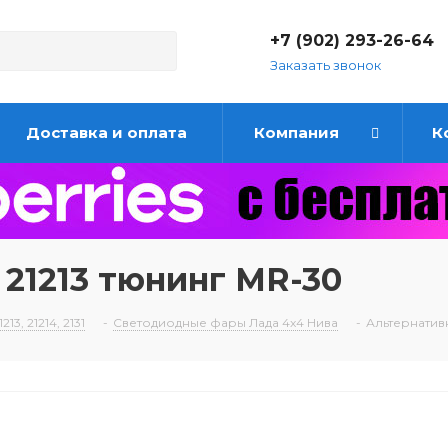
+7 (902) 293-26-64
Заказать звонок
Доставка и оплата
Компания
К
21213 тюнинг MR-30
213, 21214, 2131
-
Светодиодные фары Лада 4x4 Нива
-
Альтернатив