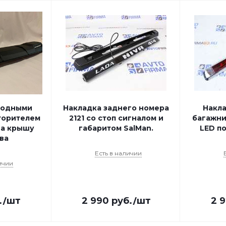
иодными
Накладка заднего номера
Накл
торителем
2121 со стоп сигналом и
багажни
на крышу
габаритом SalMan.
LED по
ва
Есть в наличии
ичии
.
/шт
2 990
руб.
/шт
2 