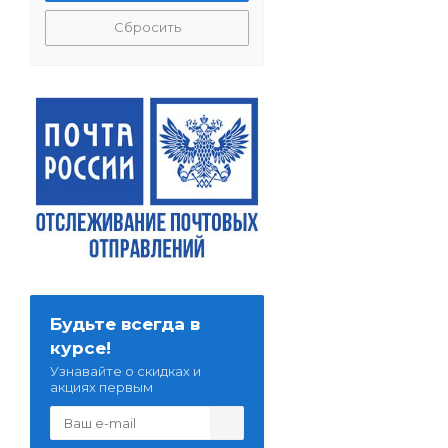
Сбросить
Будьте всегда в
курсе!
Узнавайте о скидках и
акциях первым