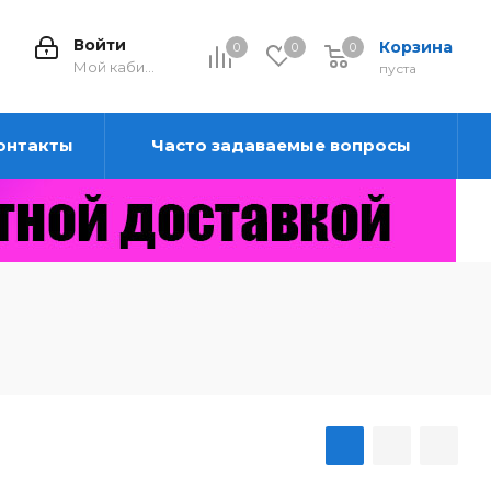
Войти
Корзина
0
0
0
0
Мой кабинет
пуста
онтакты
Часто задаваемые вопросы