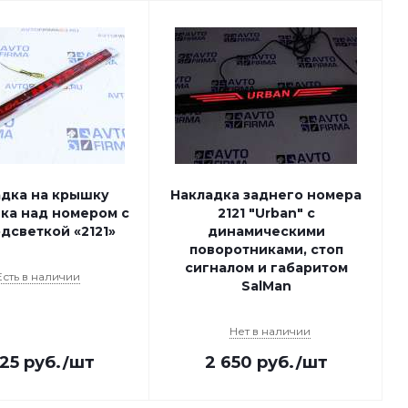
адка на крышку
Накладка заднего номера
ка над номером с
2121 "Urban" с
дсветкой «2121»
динамическими
поворотниками, стоп
сигналом и габаритом
Есть в наличии
SalMan
Нет в наличии
925
руб.
/шт
2 650
руб.
/шт