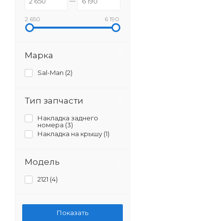
2 650
6 190
Марка
Sal-Man (
2
)
Тип запчасти
Накладка заднего
номера (
3
)
Накладка на крышу (
1
)
Модель
2121 (
4
)