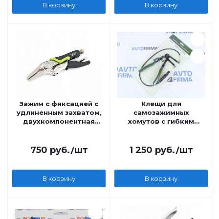
В корзину
В корзину
Зажим с фиксацией с
Клещи для
удлиненным захватом,
самозажимных
двухкомпонентная
хомутов c гибким
рукоятка 165 мм Дело
захватом
Техники
750
руб.
/шт
1 250
руб.
/шт
В корзину
В корзину