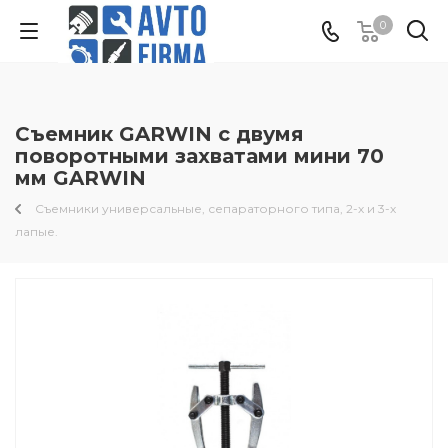
0
Съемник GARWIN с двумя
поворотными захватами мини 70
мм GARWIN
Съемники универсальные, сепараторного типа, 2-х и 3-х
лапые.