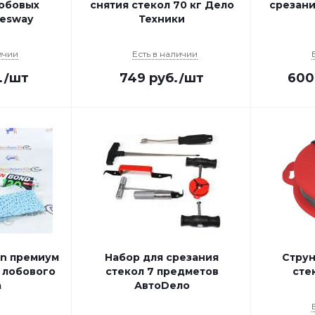
обовых
снятия стекол 70 кг Дело
срезани
nesway
Техники
ичии
Есть в наличии
.
/шт
749
руб.
/шт
600
on премиум
Набор для срезания
Струн
 лобового
стекол 7 предметов
сте
а
АвтоDело