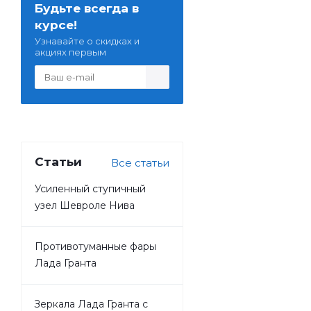
Будьте всегда в
курсе!
Узнавайте о скидках и
акциях первым
Статьи
Все статьи
Усиленный ступичный
узел Шевроле Нива
Противотуманные фары
Лада Гранта
Зеркала Лада Гранта с