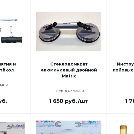
нятия и
Стеклодомкрат
Инстру
стёкол
алюминиевый двойной
лобовых
Matrix
ичии
Есть в наличии
уб.
1 650
руб.
/шт
1 