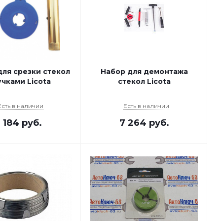
для срезки стекол
Набор для демонтажа
учками Licota
стекол Licota
Есть в наличии
Есть в наличии
 184
руб.
7 264
руб.