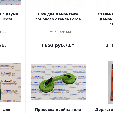
 с двумя
Нож для демонтажа
Стальн
Licota
лобового стекла Force
демон
с
ичии
Есть в наличии
б.
1 650
руб.
/шт
2 
т для
Присоска двойная для
Держате