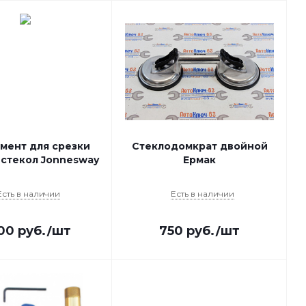
мент для срезки
Стеклодомкрат двойной
 стекол Jonnesway
Ермак
Есть в наличии
Есть в наличии
700
руб.
/шт
750
руб.
/шт