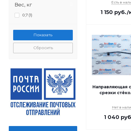
Есть в нал
Вес, кг
1 150
руб.
/
0,7 (
1
)
Сбросить
Направляющая с
срезки стёко
Нет в нал
1 040
руб