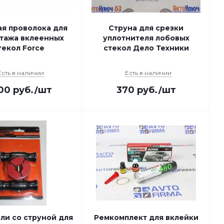
ая проволока для
Струна для срезки
тажа вклеенных
уплотнителя лобовых
текол Force
стекол Дело Техники
Есть в наличии
Есть в наличии
100
руб.
/шт
370
руб.
/шт
ли со струной для
Ремкомплект для вклейки