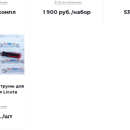
ичии
Есть в наличии
компл
1 900
руб.
/набор
5
труны для
л Licota
ичии
.
/шт