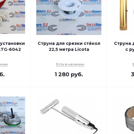
 установки
Струна для срезки стёкол
Струна 
 ATG-6042
22,5 метра Licota
с р
ичии
Есть в наличии
б.
1 280
руб.
3