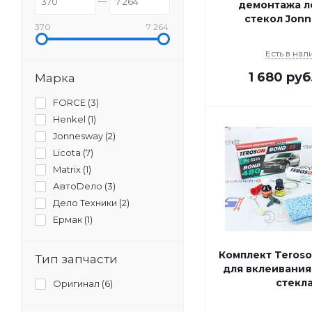
демонтажа л
стекол Jon
370
7 264
Есть в нал
1 680
руб
Марка
FORCE (
3
)
Henkel (
1
)
Jonnesway (
2
)
Licota (
7
)
Matrix (
1
)
АвтоDело (
3
)
Дело Техники (
2
)
Ермак (
1
)
Комплект Teros
Тип запчасти
для вклеивания
стекл
Оригинал (
6
)