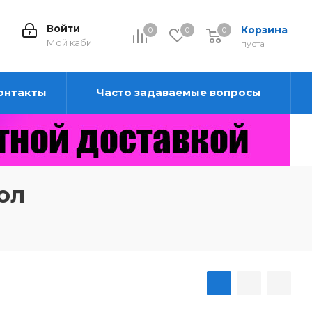
Войти
Корзина
0
0
0
0
Мой кабинет
пуста
онтакты
Часто задаваемые вопросы
ол