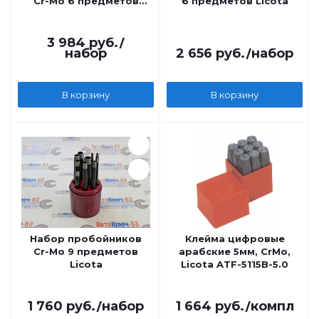
Cr-Mo 6 предметов
6 предметов Licota
Licota
3 984
руб.
/
набор
2 656
руб.
/набор
В корзину
В корзину
Набор пробойников
Клейма цифровые
Cr-Mo 9 предметов
арабские 5мм, CrMo,
Licota
Licota ATF-5115B-5.0
1 760
руб.
/набор
1 664
руб.
/компл