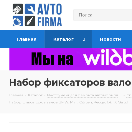
Главная
Каталог
Новости
Набор фиксаторов валов B
Главная
-
Каталог
-
Инструмент для ремонта автомобиля
-
Сп
Набор фиксаторов валов BMW, Mini, Citroen, Peuget 1.4, 1.6 Vertul