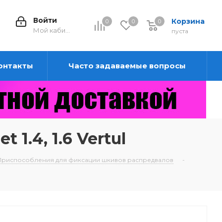
Войти
Корзина
0
0
0
0
Мой кабинет
пуста
онтакты
Часто задаваемые вопросы
1.4, 1.6 Vertul
Приспособления для фиксации шкивов распредвалов
-