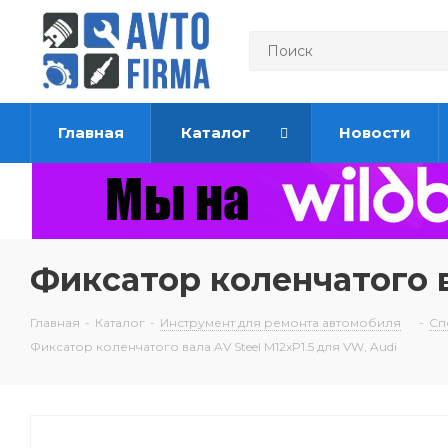
Главная
Каталог
Новости
Фиксатор коленчатого в
Главная
-
Каталог
-
Инструмент для ремонта автомобиля
-
Сп
Фиксатор коленчатого вала AV Steel M12xP1.5 для VW, Audi