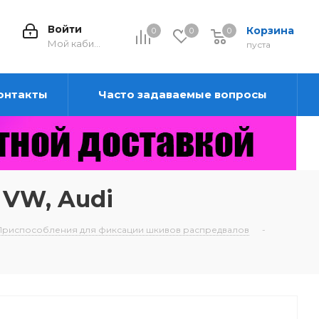
Войти
Корзина
0
0
0
0
Мой кабинет
пуста
онтакты
Часто задаваемые вопросы
 VW, Audi
Приспособления для фиксации шкивов распредвалов
-