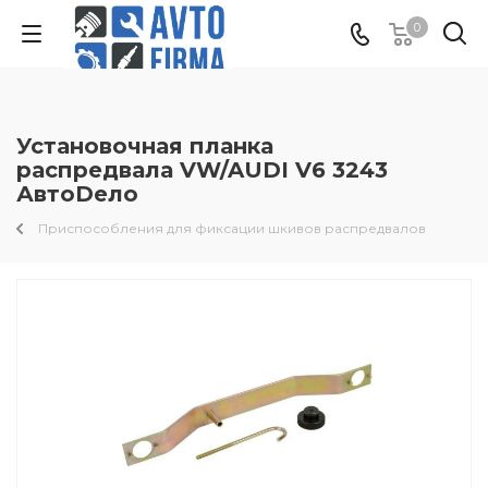
0
Установочная планка
распредвала VW/AUDI V6 3243
АвтоDело
Приспособления для фиксации шкивов распредвалов