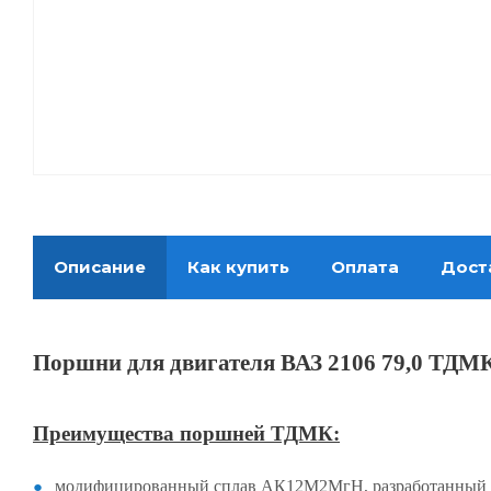
Описание
Как купить
Оплата
Дост
Поршни для двигателя ВАЗ 2106 79,0 ТДМ
Преимущества поршней ТДМК:
модифицированный сплав АК12М2МгН, разработанный 