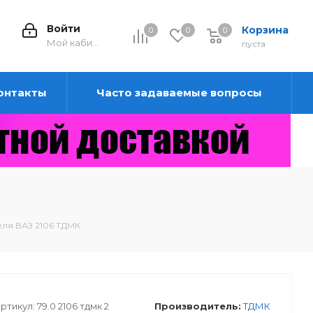
Войти
Корзина
0
0
0
0
Мой кабинет
пуста
онтакты
Часто задаваемые вопросы
еля ВАЗ 2106 ТДМК
ртикул:
79.0 2106 тдмк 2
Производитель:
ТДМК