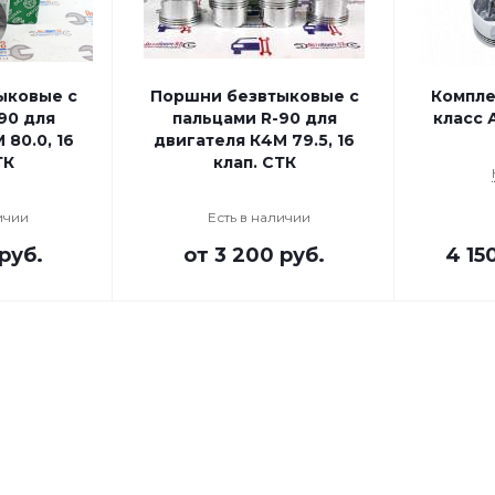
ыковые с
Поршни безвтыковые с
Компле
90 для
пальцами R-90 для
класс 
80.0, 16
двигателя К4М 79.5, 16
ТК
клап. СТК
ичии
Есть в наличии
руб.
от
3 200 руб.
4 15