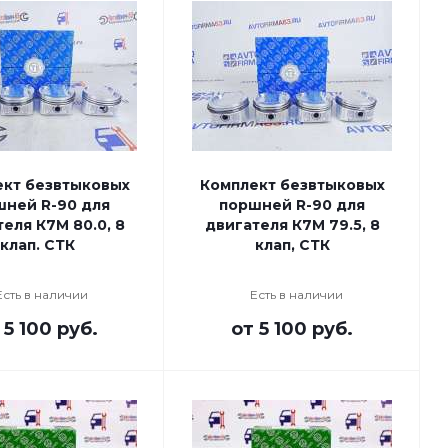
кт безвтыковых
Комплект безвтыковых
шней R-90 для
поршней R-90 для
еля К7М 80.0, 8
двигателя К7М 79.5, 8
клап. СТК
клап, СТК
Есть в наличии
Есть в наличии
т
5 100 руб.
от
5 100 руб.