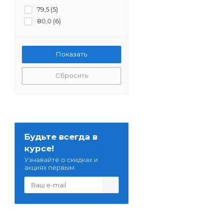
79,5 (
5
)
80,0 (
6
)
Сбросить