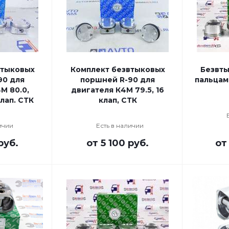
втыковых
Комплект безвтыковых
Безвты
90 для
поршней R-90 для
пальцами
М 80.0,
двигателя К4М 79.5, 16
лап. СТК
клап, СТК
ичии
Есть в наличии
руб.
от
5 100 руб.
о