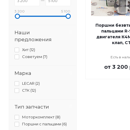
3 200
5 100
Поршни безвт
пальцами R-
Наши
двигателя К4М 
предложения
клап, С
Хит (
12
)
Советуем (
7
)
Есть в нал
от
3 200 
Марка
LECAR (
2
)
СТК (
12
)
Тип запчасти
Моторкомплект (
8
)
Поршни с пальцами (
6
)