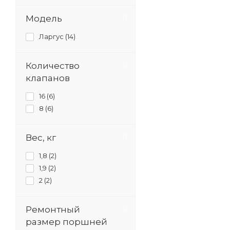
Модель
Ларгус (
14
)
Количество
клапанов
16 (
6
)
8 (
6
)
Вес, кг
1,8 (
2
)
1,9 (
2
)
2 (
2
)
Ремонтный
размер поршней