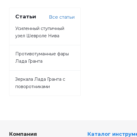
Будьте всегда в
курсе!
Узнавайте о скидках и
акциях первым
Статьи
Все статьи
Усиленный ступичный
узел Шевроле Нива
Противотуманные фары
Лада Гранта
Зеркала Лада Гранта с