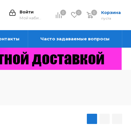
Войти
Корзина
0
0
0
0
Мой кабинет
пуста
онтакты
Часто задаваемые вопросы