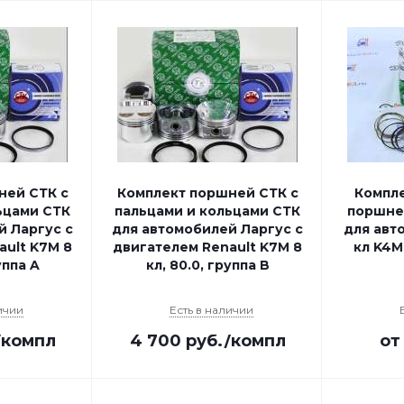
ней СТК с
Комплект поршней СТК с
Компле
ьцами СТК
пальцами и кольцами СТК
поршне
й Ларгус с
для автомобилей Ларгус с
для авто
ault K7M 8
двигателем Renault K7M 8
кл K4M
уппа A
кл, 80.0, группа B
ичии
Есть в наличии
/компл
4 700
руб.
/компл
о