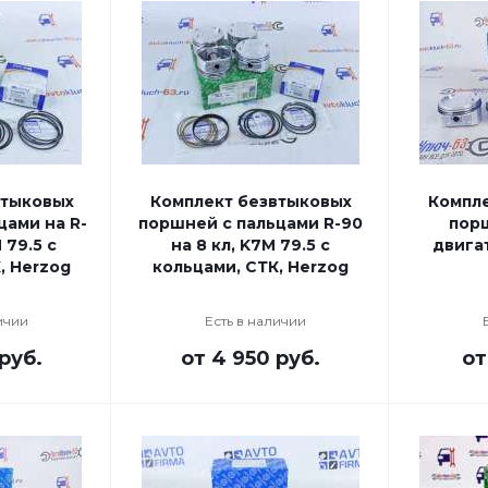
втыковых
Комплект безвтыковых
Компле
цами на R-
поршней с пальцами R-90
пор
 79.5 с
на 8 кл, K7M 79.5 с
двигат
, Herzog
кольцами, СТК, Herzog
ичии
Есть в наличии
руб.
от
4 950 руб.
о