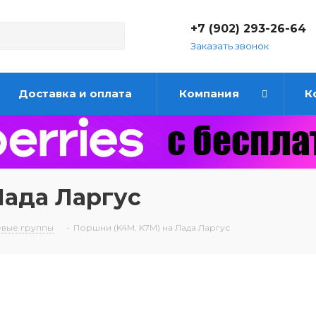
+7 (902) 293-26-64
Заказать звонок
Доставка и оплата
Компания
К
Лада Ларгус
вые группы
-
Поршни (K4M, K7M) на Лада Ларгус