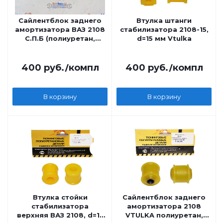
Сайлентблок заднего
Втулка штанги
амортизатора ВАЗ 2108
стабилизатора 2108-15,
С.П.Б (полиуретан,
d=15 мм Vtulka
желтый) 2 шт. VZ-1-1-
106-65
400
руб.
/компл
400
руб.
/компл
В корзину
В корзину
Втулка стойки
Сайлентблок заднего
стабилизатора
амортизатора 2108
верхняя ВАЗ 2108, d=15
VTULKA полиуретан,