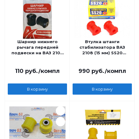
Шарнир нижнего
Втулка штанги
рычага передней
стабилизатора ВАЗ
подвески на ВАЗ 2108
2108 (15 мм) SS20
резина Pantus
(полиуретан, красная)
110
руб.
/компл
990
руб.
/компл
В корзину
В корзину