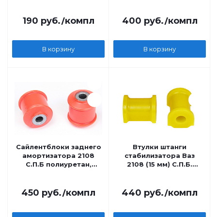
мм Vtulka
желтый
190
руб.
/компл
400
руб.
/компл
В корзину
В корзину
Сайлентблоки заднего
Втулки штанги
амортизатора 2108
стабилизатора Ваз
С.П.Б полиуретан,
2108 (15 мм) С.П.Б.
красный VZ-1-1-106-80
желтые,
полиуретановые
450
руб.
/компл
440
руб.
/компл