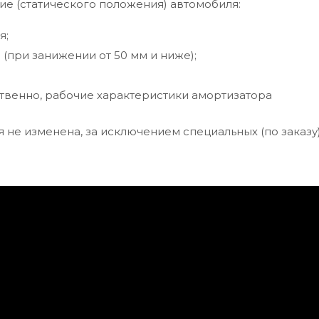
ие (статического положения) автомобиля:
я;
(при занижении от 50 мм и ниже);
ственно, рабочие характеристики амортизатора
я не изменена, за исключением специальных (по заказу