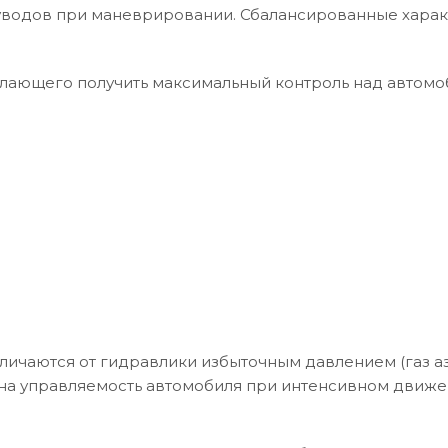
уводов при маневрировании. Сбалансированные характ
лающего получить максимальный контроль над автомо
личаются от гидравлики избыточным давлением (газ а
ет на управляемость автомобиля при интенсивном движ