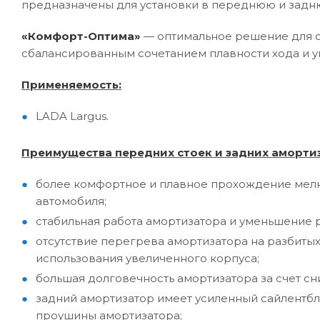
предназначены для установки в переднюю и задню
«Комфорт-Оптима»
— оптимальное решение для сп
сбалансированным сочетанием плавности хода и у
Применяемость:
LADA Largus.
Преимущества передних стоек и задних амортиз
более комфортное и плавное прохождение мелк
автомобиля;
стабильная работа амортизатора и уменьшение 
отсутствие перегрева амортизатора на разбитых
использования увеличенного корпуса;
большая долговечность амортизатора за счет сн
задний амортизатор имеет усиленный сайлентбло
проушины амортизатора;