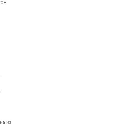
он.
е
;
ка из