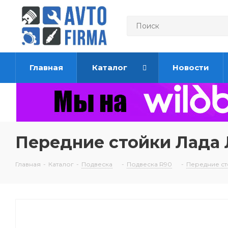
Главная
Каталог
Новости
Передние стойки Лада 
Главная
-
Каталог
-
Подвеска
-
Подвеска R90
-
Передние ст