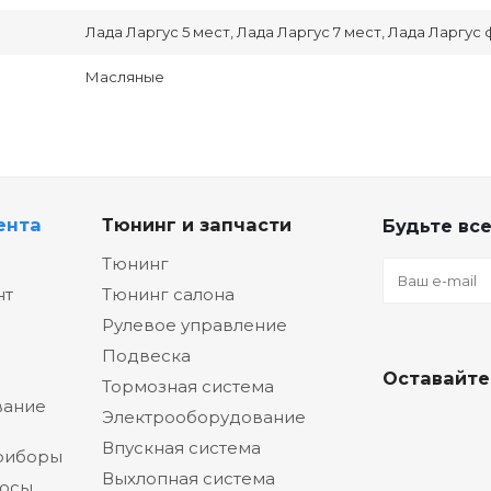
Лада Ларгус 5 мест, Лада Ларгус 7 мест, Лада Ларгус
Масляные
ента
Тюнинг и запчасти
Будьте все
Тюнинг
нт
Тюнинг салона
Рулевое управление
Подвеска
Оставайте
Тормозная система
вание
Электрооборудование
Впускная система
риборы
Выхлопная система
сосы