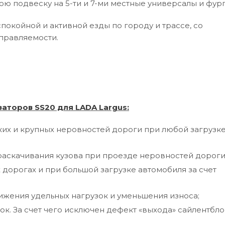
ю подвеску на 5-ти и 7-ми местные универсалы и фург
окойной и активной езды по городу и трассе, со
правляемости.
аторов SS20 для LADA Largus:
их и крупных неровностей дороги при любой загрузк
раскачивания кузова при проезде неровностей дороги
 дорогах и при большой загрузке автомобиля за счет
ижения удельных нагрузок и уменьшения износа;
к. За счет чего исключен дефект «выхода» сайлентбло