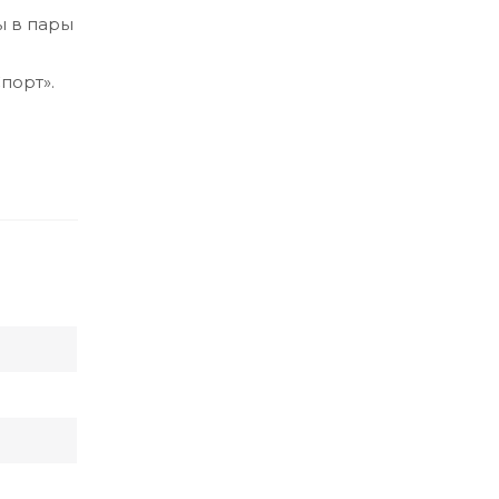
ы в пары
порт».