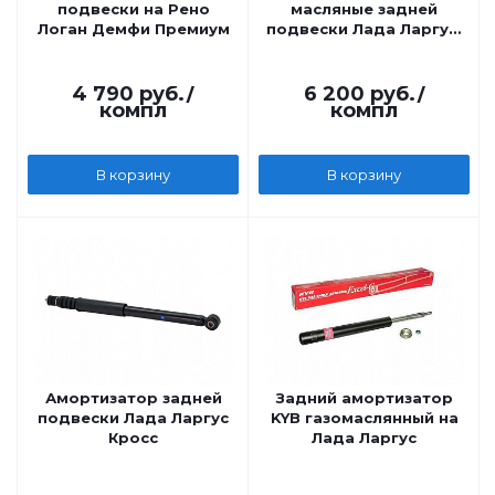
подвески на Рено
масляные задней
Логан Демфи Премиум
подвески Лада Ларгус,
Рено Логан-1 ATECH
SPECIAL-OIL с
отбойниками и
4 790
руб.
/
6 200
руб.
/
компл
компл
пыльниками
В корзину
В корзину
Амортизатор задней
Задний амортизатор
подвески Лада Ларгус
KYB газомаслянный на
Кросс
Лада Ларгус