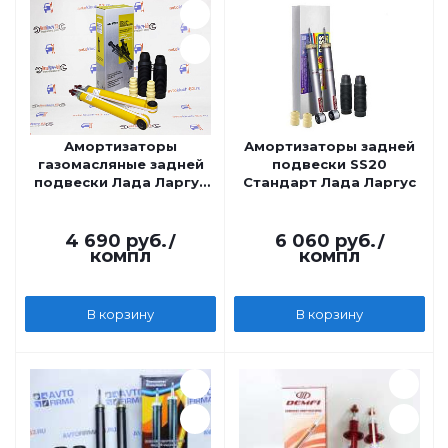
Амортизаторы
Амортизаторы задней
газомасляные задней
подвески SS20
подвески Лада Ларгус
Стандарт Лада Ларгус
Кросс ATECH SPECIAL-
GAS с отбойниками и
пыльниками
4 690
руб.
/
6 060
руб.
/
компл
компл
В корзину
В корзину