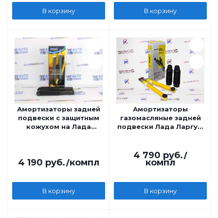
В корзину
В корзину
Амортизаторы задней
Амортизаторы
подвески с защитным
газомасляные задней
кожухом на Лада
подвески Лада Ларгус,
Ларгус Кросс,
Рено Логан-1 ATECH
Технологии Будущего
SPECIAL-GAS с
отбойниками
4 790
руб.
/
4 190
руб.
/компл
компл
В корзину
В корзину