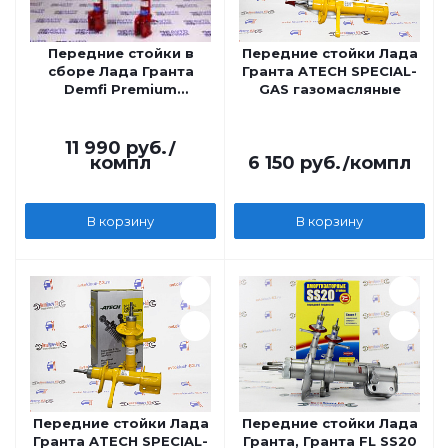
Передние стойки в
Передние стойки Лада
сборе Лада Гранта
Гранта ATECH SPECIAL-
Demfi Premium
GAS газомасляные
газомаслянные, без
занижения
11 990
руб.
/
компл
6 150
руб.
/компл
В корзину
В корзину
Передние стойки Лада
Передние стойки Лада
Гранта ATECH SPECIAL-
Гранта, Гранта FL SS20