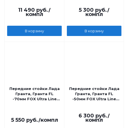
занижения
11 490
руб.
/
5 300
руб.
/
компл
компл
В корзину
В корзину
Передние стойки Лада
Передние стойки Лада
Гранта, Гранта FL
Гранта, Гранта FL
-70мм FOX Ultra Line
-50мм FOX Ultra Line
газомасляные
газомасляные
6 300
руб.
/
5 550
руб.
/компл
компл