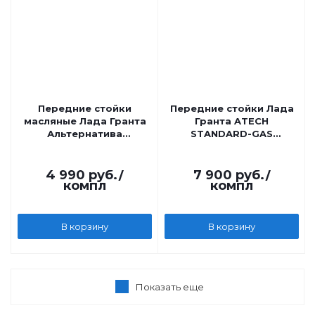
Передние стойки
Передние стойки Лада
масляные Лада Гранта
Гранта ATECH
Альтернатива
STANDARD-GAS
Стандарт
газомасляные
4 990
руб.
/
7 900
руб.
/
компл
компл
В корзину
В корзину
Показать еще