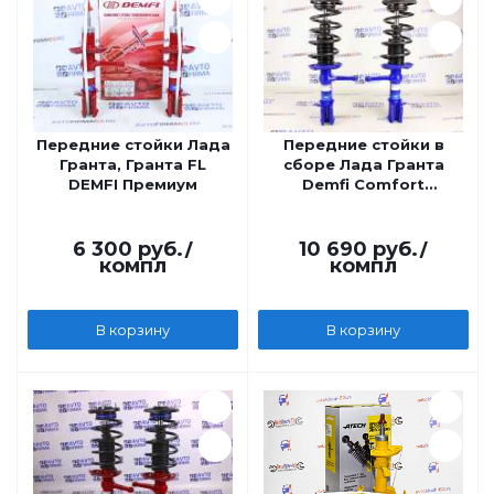
Передние стойки Лада
Передние стойки в
Гранта, Гранта FL
сборе Лада Гранта
DEMFI Премиум
Demfi Comfort
газомасляная, без
занижения
6 300
руб.
/
10 690
руб.
/
компл
компл
В корзину
В корзину