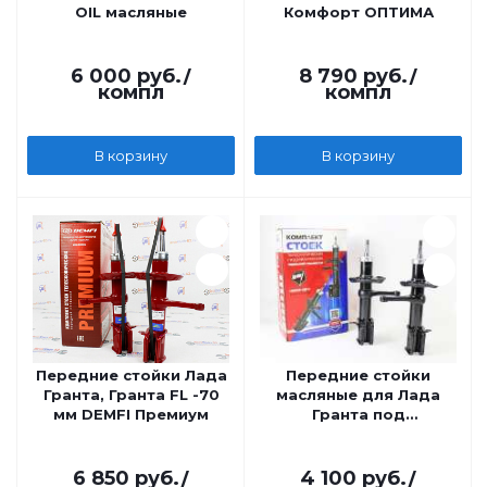
OIL масляные
Комфорт ОПТИМА
6 000
руб.
/
8 790
руб.
/
компл
компл
В корзину
В корзину
Передние стойки Лада
Передние стойки
Гранта, Гранта FL -70
масляные для Лада
мм DEMFI Премиум
Гранта под
бочкообразную
пружину Никон
6 850
руб.
/
4 100
руб.
/