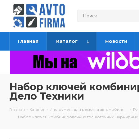
Главная
Каталог
Новости
Набор ключей комбини
Дело Техники
Главная
-
Каталог
-
Инструмент для ремонта автомобиля
-
Ру
-
Набор ключей комбинированных трещоточных шарнирных 6