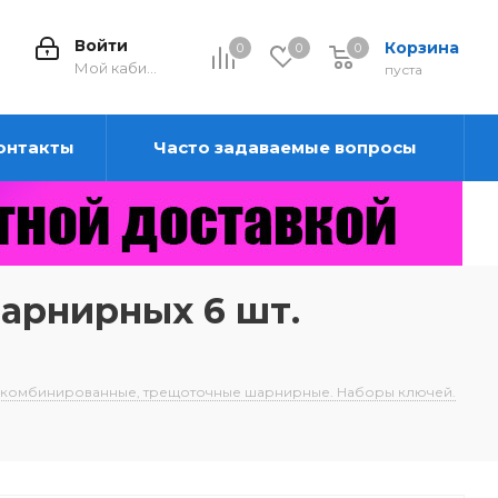
Войти
Корзина
0
0
0
0
Мой кабинет
пуста
онтакты
Часто задаваемые вопросы
арнирных 6 шт.
 комбинированные, трещоточные шарнирные. Наборы ключей.