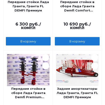
Передние стойки Лада
Передние стойки в
Гранта, Гранта FL
сборе Лада Гранта
DEMFI Премиум
Demfi Comfort
газомасляная, без
занижения
6 300
руб.
/
10 690
руб.
/
компл
компл
В корзину
В корзину
Передние стойки в
Задние амортизаторы
сборе Лада Гранта
Лада Гранта, Гранта FL
Demfi Premium
DEMFI Премиум
газомаслянные, без