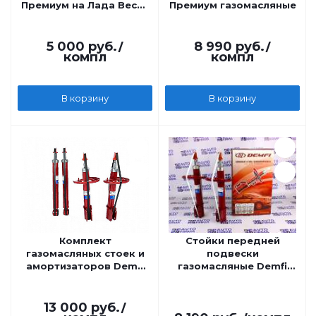
Премиум на Лада Веста
Премиум газомасляные
SW Cross
5 000
руб.
/
8 990
руб.
/
компл
компл
В корзину
В корзину
Комплект
Стойки передней
газомасляных стоек и
подвески
амортизаторов Demfi
газомасляные Demfi
Премиум на Лада Икс
Премиум на Лада Икс
Рей
Рей
13 000
руб.
/