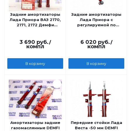
Задние амортизаторы
Задние амортизаторы
Лада Приора ВАЗ 2170,
Лада Приора с
2171, 2172 Демфи
регулируемой по
Премиум
высоте чашкой DEMFI
Премиум газомасляные
3 690
руб.
/
6 020
руб.
/
компл
компл
В корзину
В корзину
Амортизаторы задние
Передние стойки Лада
газомаслянные DEMFI
Веста -50 мм DEMFI