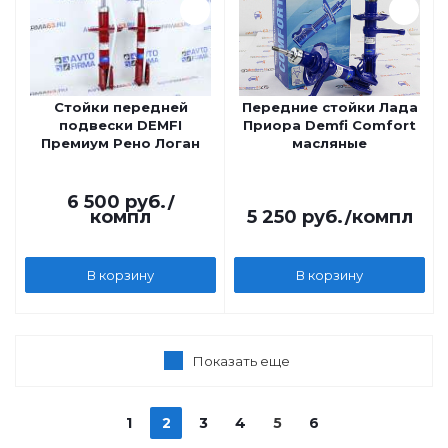
Стойки передней
Передние стойки Лада
подвески DEMFI
Приора Demfi Comfort
Премиум Рено Логан
масляные
6 500
руб.
/
компл
5 250
руб.
/компл
В корзину
В корзину
Показать еще
1
2
3
4
5
6