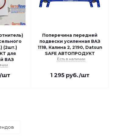
отнитель)
Поперечина передней
сельного
подвески усиленная ВАЗ
) (2шт.)
1118, Калина 2, 2190, Datsun
КТ для
SAFE АВТОПРОДУКТ
Есть в наличии
й ВАЗ
ичии
/шт
1 295
руб.
/шт
ендов