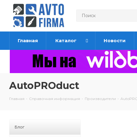
Главная
Каталог
Новости
AutoPROduct
Главная
-
Справочная информация
-
Производители
-
AutoPRO
Блог