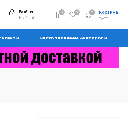
Войти
Корзина
0
0
0
0
Мой кабинет
пуста
онтакты
Часто задаваемые вопросы