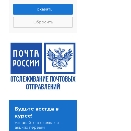
Сбросить
Будьте всегда в
курсе!
Узнавайте о скидках и
акциях первым