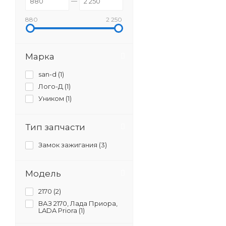
880
2 250
Марка
san-d (
1
)
Лого-Д (
1
)
Уником (
1
)
Тип запчасти
Замок зажигания (
3
)
Модель
2170 (
2
)
ВАЗ 2170, Лада Приора,
LADA Priora (
1
)