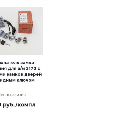
ючатель замка
ия для а/м 2170 с
ми замков дверей
кидным ключом
Есть в наличии
0
руб.
/компл