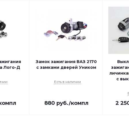
ажигания
Замок зажигания ВАЗ 2170
Выкл
а Лого-Д
с замками дверей Уником
зажиган
личинка
с вы
ичии
Есть в наличии
компл
880
руб.
/компл
2 25