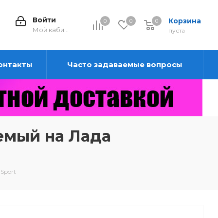
Войти
Корзина
0
0
0
0
Мой кабинет
пуста
онтакты
Часто задаваемые вопросы
емый на Лада
Sport