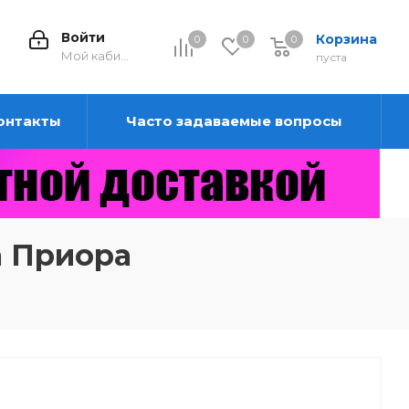
Войти
Корзина
0
0
0
0
Мой кабинет
пуста
онтакты
Часто задаваемые вопросы
а Приора