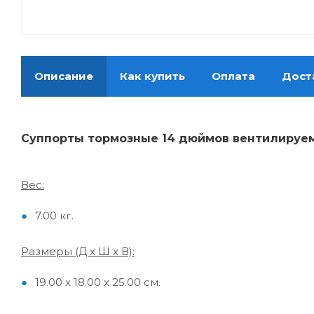
Описание
Как купить
Оплата
Дост
Суппорты тормозные 14 дюймов
вентилируе
Вес:
7.00 кг.
Размеры (Д x Ш x В):
19.00 x 18.00 x 25.00 см.