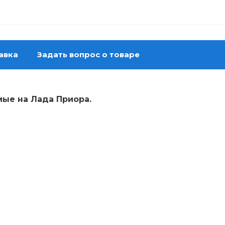
авка
Задать вопрос о товаре
мые
на Лада Приора.