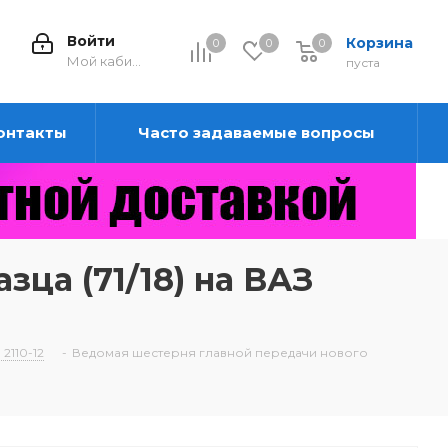
Войти
Корзина
0
0
0
0
Мой кабинет
пуста
онтакты
Часто задаваемые вопросы
ца (71/18) на ВАЗ
2110-12
-
Ведомая шестерня главной передачи нового