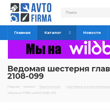
Главная
Каталог
Новости
Ведомая шестерня главн
2108-099
Главная
-
Каталог
-
Трансмиссия
-
Шестерни и комплектующи
образца (71/18) на ВАЗ 2108-099