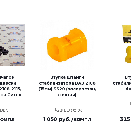
чагов
Втулка штанги
Вт
двески
стабилизатора ВАЗ 2108
стабили
108-2115,
(15мм) SS20 (полиуретан,
d=
ина Ситек
желтая)
ичии
Есть в наличии
компл
1 050
руб.
/компл
325