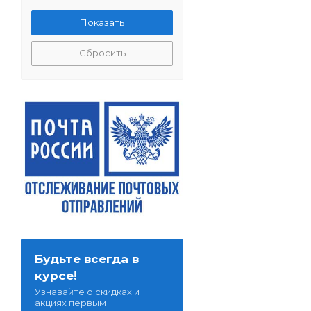
Сбросить
Будьте всегда в
курсе!
Узнавайте о скидках и
акциях первым