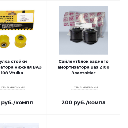
улка стойки
Сайлентблок заднего
затора нижняя ВАЗ
амортизатора Ваз 2108
2108 Vtulka
ЭластоМаг
Есть в наличии
Есть в наличии
руб.
/компл
200
руб.
/компл