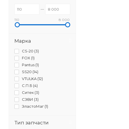
110
8 000
Марка
CS-20 (
3
)
FOX (
1
)
Pantus (
1
)
SS20 (
14
)
VTULKA (
12
)
С.П.Б (
4
)
Ситек (
3
)
СЭВИ (
3
)
ЭластоМаг (
1
)
Тип запчасти