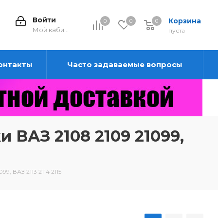
Войти
Корзина
0
0
0
0
Мой кабинет
пуста
онтакты
Часто задаваемые вопросы
 ВАЗ 2108 2109 21099,
, ВАЗ 2113 2114 2115