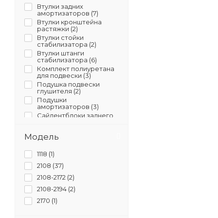
Втулки задних
амортизаторов (
7
)
Втулки кронштейна
растяжки (
2
)
Втулки стойки
стабилизатора (
2
)
Втулки штанги
стабилизатора (
6
)
Комплект полиуретана
для подвески (
3
)
Подушка подвески
глушителя (
2
)
Подушки
амортизаторов (
3
)
Сайлентблоки заднего
рычага (
7
)
Сайлентблоки
Модель
переднего рычага (
11
)
1118 (
1
)
2108 (
37
)
2108-2172 (
2
)
2108-2194 (
2
)
2170 (
1
)