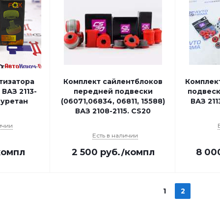
тизатора
Комплект сайлентблоков
Комплек
 ВАЗ 2113-
передней подвески
подвеск
иуретан
(06071,06834, 06811, 15588)
ВАЗ 211
ВАЗ 2108-2115. CS20
ичии
Есть в наличии
компл
2 500
руб.
/компл
8 00
1
2