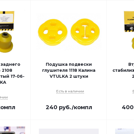
 заднего
Подушка подвески
Вт
 2108
глушителя 1118 Калина
стабили
тый 17-06-
VTULKA 2 штуки
LKA
Есть в наличии
ичии
компл
240
руб.
/компл
400