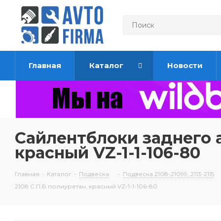
Главная
Каталог
Новости
Сайлентблоки заднего а
красный VZ-1-1-106-80
Главная
-
Каталог
-
Подвеска
-
Подвеска 2108-21099, 2113-2115
2108 С.П.Б полиуретан, красный VZ-1-1-106-80