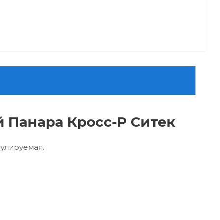
й Панара Кросс-Р Ситек
гулируемая.