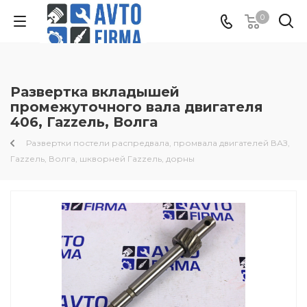
0
Развертка вкладышей
промежуточного вала двигателя
406, Гаzzель, Волга
Развертки постели распредвала, промвала двигателей ВАЗ,
Гаzzель, Волга, шкворней Гаzzель, дорны