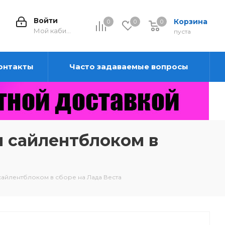
Войти
Корзина
0
0
0
0
Мой кабинет
пуста
онтакты
Часто задаваемые вопросы
и сайлентблоком в
сайлентблоком в сборе на Лада Веста