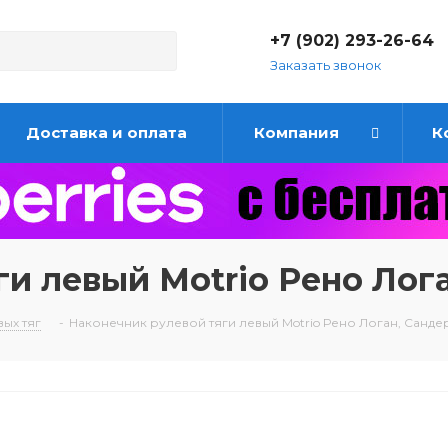
+7 (902) 293-26-64
Заказать звонок
Доставка и оплата
Компания
К
и левый Motrio Рено Лог
ых тяг
-
Наконечник рулевой тяги левый Motrio Рено Логан, Санде