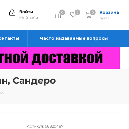
Войти
Корзина
0
0
0
0
Мой кабинет
пуста
онтакты
Часто задаваемые вопросы
ан, Сандеро
ро
Артикул:
688294871