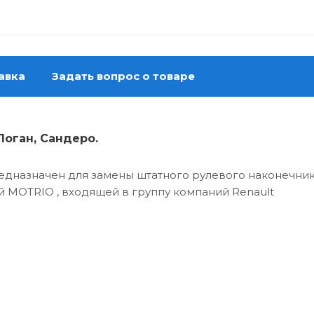
авка
Задать вопрос о товаре
Логан, Сандеро.
едназначен для замены штатного рулевого наконечника 
ией MOTRIO , входящей в группу компаний Renault