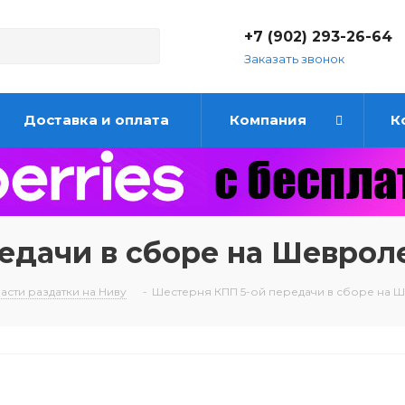
+7 (902) 293-26-64
Заказать звонок
Доставка и оплата
Компания
К
едачи в сборе на Шеврол
асти раздатки на Ниву
-
Шестерня КПП 5-ой передачи в сборе на 