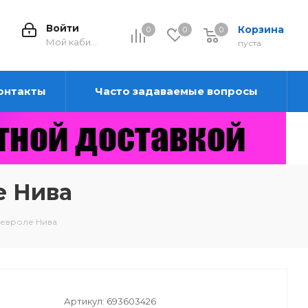
Войти
Корзина
0
0
0
0
Мой кабинет
пуста
онтакты
Часто задаваемые вопросы
е Нива
Шевроле Нива
Артикул:
693603426