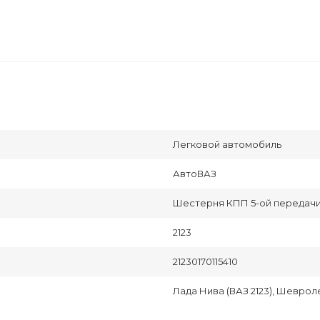
Легковой автомобиль
АвтоВАЗ
Шестерня КПП 5-ой передач
2123
21230170115410
Лада Нива (ВАЗ 2123), Шевроле