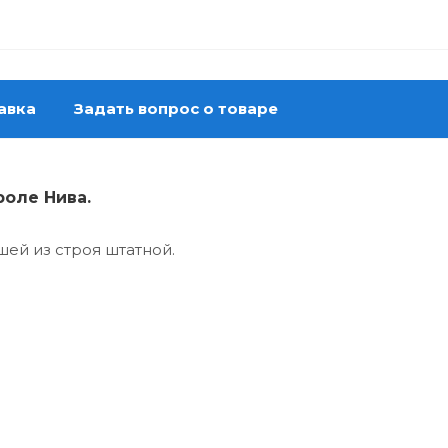
авка
Задать вопрос о товаре
роле Нива.
й из строя штатной.