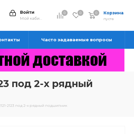
Войти
Корзина
0
0
0
0
Мой кабинет
пуста
онтакты
Часто задаваемые вопросы
23 под 2-х рядный
121-2123 под 2-х рядный подшипник