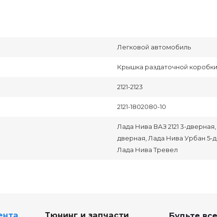
Легковой автомобиль
Крышка раздаточной коробк
2121-2123
2121-1802080-10
Лада Нива ВАЗ 2121 3-дверная,
дверная, Лада Нива Урбан 5-дв
Лада Нива Тревел
ента
Тюнинг и запчасти
Будьте все