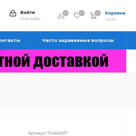
Войти
Корзина
0
0
0
0
Мой кабинет
пуста
онтакты
Часто задаваемые вопросы
Артикул:
704645017