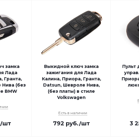
ч замка
Выкидной ключ замка
Пульт
ля Лада
зажигания для Лада
управ
, Гранта,
Калина, Приора, Гранта,
Приора
 Нива (без
Datsun, Шевроле Нива,
люк
иле BMW
(без платы) в стиле
Volkswagen
ичии
Есть в наличии
.
/шт
792
руб.
/шт
3 