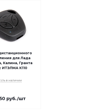
 дистанционного
ления для Лада
, Калина, Гранта
с ИТЭЛМА К110
Есть в наличии
250
руб.
/шт