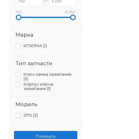
792
3 250
Марка
ИТЭЛМА (
1
)
Тип запчасти
Ключ замка зажигания
(
2
)
Корпус ключа
зажигания (
1
)
Модель
2170 (
3
)