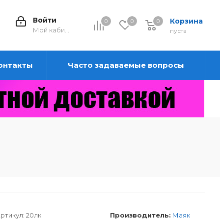
Войти
Корзина
0
0
0
0
Мой кабинет
пуста
онтакты
Часто задаваемые вопросы
ртикул:
20лк
Производитель:
Маяк